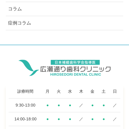
コラム
症例コラム
診療時間
月
火
水
木
金
土
日
9:30-13:00
●
●
●
／
●
●
／
14:00-18:00
●
●
●
／
●
●
／