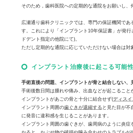
そのため，歯科医院への定期的な通院をお願いし、
広瀬通り歯科クリニックでは、専門の保証機関であ
す。これにより「インプラント10年保証書」が発
ドデント指定の他院にて)。
ただし定期的な通院に応じていただけない場合は対
インプラント治療後に起こる可能
手術直後の問題、インプラントが骨と結合しない、
手術後数日間は腫れや痛み、出血などが起こること
インプラントがあごの骨と十分に結合せず(
ディスイ
インプラント周囲の
歯ぐきが退縮する
と見た目が不
に発音に違和感を生じることがあります。
インプラント周囲の歯ぐきが、歯周病のように炎症
かると、
かぶせ物の破損や噛み合わせのトラブル
が