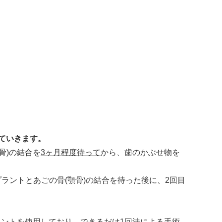
ていきます。
骨)の結合を
3ヶ月程度待って
から、歯のかぶせ物を
ラントとあごの骨(顎骨)の結合を待った後に、2回目
プラントを使用しており、できるだけ1回法による手術