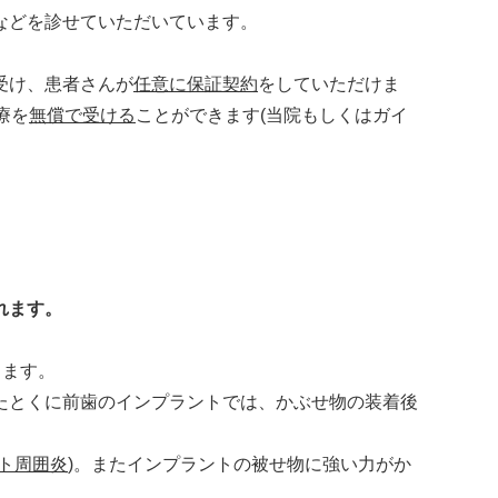
などを診せていただいています。
受け、患者さんが
任意に保証契約
をしていただけま
療を
無償で受ける
ことができます(当院もしくはガイ
れます。
ります。
たとくに前歯のインプラントでは、かぶせ物の装着後
ト周囲炎
)。またインプラントの被せ物に強い力がか