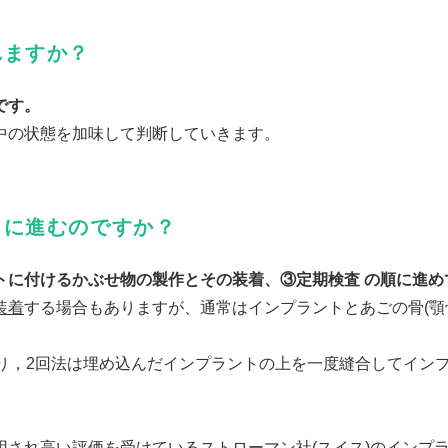
れますか？
です。
中の状態を加味して判断していきます。
うに進むのですか？
トに付けるかぶせ物の製作とその装着、③定期検査 の順に進め
装着
する場合もありますが、通常はインプラントとあごの骨(顎
り，2回法は埋め込んだインプラントの上を一度縫合してインプ
用され高い評価を受けている
ストローマン社
(スイス)のイン