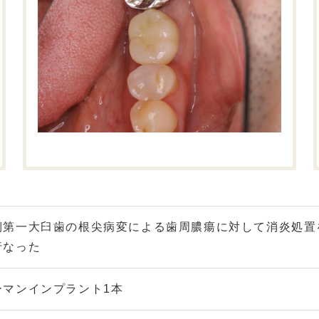
側第一大臼歯の根尖病変による歯周膿瘍に対して消炎処置
行なった
ーマンインプラント1本