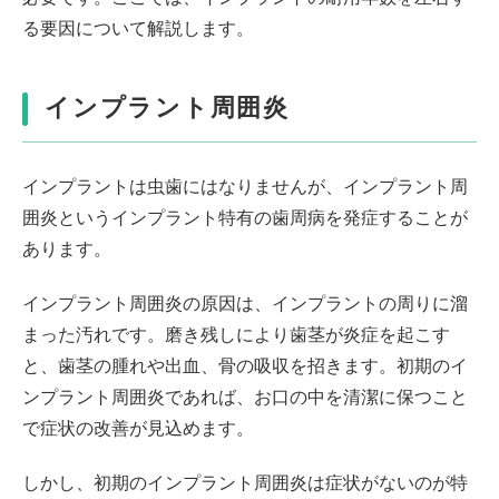
る要因について解説します。
インプラント周囲炎
インプラントは虫歯にはなりませんが、インプラント周
囲炎というインプラント特有の歯周病を発症することが
あります。
インプラント周囲炎の原因は、インプラントの周りに溜
まった汚れです。磨き残しにより歯茎が炎症を起こす
と、歯茎の腫れや出血、骨の吸収を招きます。初期のイ
ンプラント周囲炎であれば、お口の中を清潔に保つこと
で症状の改善が見込めます。
しかし、初期のインプラント周囲炎は症状がないのが特