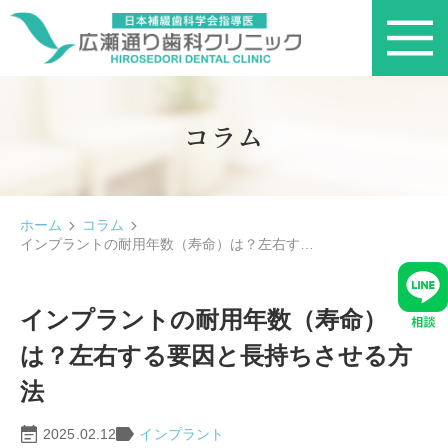
コラム
ホーム
コラム
インプラントの耐用年数（寿命）は？左右す…
インプラントの耐用年数（寿命）
は？左右する要因と長持ちさせる方
法
2025.02.12
インプラント