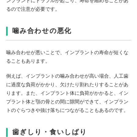
ンプラントにトラブルが起こり、寿命を縮めることがあ
るので注意が必要です。
噛み合わせの悪化
噛み合わせが悪いことで、インプラントの寿命が短くな
ることもあります。
例えば、インプラントの噛み合わせが高い場合、人工歯
に過度な負荷がかかり、欠けたり割れたりすることがあ
ります。また、インプラント体に負荷がかかると、イン
プラント体と顎の骨との間に隙間ができて、インプラン
トのぐらつきや抜け落ちにつながることもあるのです。
歯ぎしり・食いしばり