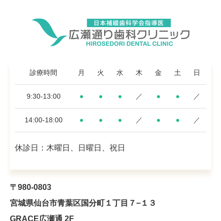
診療時間
月
火
水
木
金
土
日
9:30-13:00
●
●
●
／
●
●
／
14:00-18:00
●
●
●
／
●
●
／
休診日：木曜日、日曜日、祝日
〒980-0803
宮城県仙台市青葉区国分町１丁目７−１３
GRACE広瀬通 2F