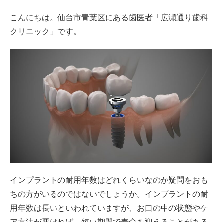
こんにちは。仙台市青葉区にある歯医者「広瀬通り歯科
クリニック」です。
インプラントの耐用年数はどれくらいなのか疑問をおも
ちの方がいるのではないでしょうか。インプラントの耐
用年数は長いといわれていますが、お口の中の状態やケ
ア方法が悪ければ、短い期間で寿命を迎えることがある