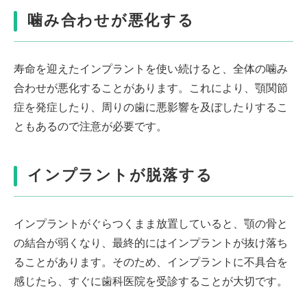
噛み合わせが悪化する
寿命を迎えたインプラントを使い続けると、全体の噛み
合わせが悪化することがあります。これにより、顎関節
症を発症したり、周りの歯に悪影響を及ぼしたりするこ
ともあるので注意が必要です。
インプラントが脱落する
インプラントがぐらつくまま放置していると、顎の骨と
の結合が弱くなり、最終的にはインプラントが抜け落ち
ることがあります。そのため、インプラントに不具合を
感じたら、すぐに歯科医院を受診することが大切です。