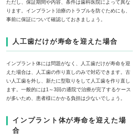
ただし、保証期間や内容、条件は歯科医院によって異な
ります。インプラント治療のトラブルを防ぐためにも、
事前に保証について確認しておきましょう。
人工歯だけが寿命を迎えた場合
インプラント体には問題がなく、人工歯だけが寿命を迎
えた場合は、人工歯の作り直しのみで対応できます。古
い人工歯を外し、新たに型取りをして人工歯を作り直し
ます。一般的には1～3回の通院で治療が完了するケース
が多いため、患者様にかかる負担は少ないでしょう。
インプラント体が寿命を迎えた場
合