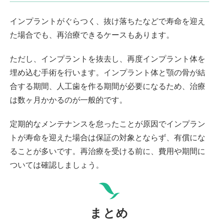
インプラントがぐらつく、抜け落ちたなどで寿命を迎え
た場合でも、再治療できるケースもあります。
ただし、インプラントを抜去し、再度インプラント体を
埋め込む手術を行います。インプラント体と顎の骨が結
合する期間、人工歯を作る期間が必要になるため、治療
は数ヶ月かかるのが一般的です。
定期的なメンテナンスを怠ったことが原因でインプラン
トが寿命を迎えた場合は保証の対象とならず、有償にな
ることが多いです。再治療を受ける前に、費用や期間に
ついては確認しましょう。
まとめ