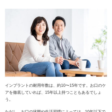
インプラントの耐用年数は、約10〜15年です。お口のケ
アを徹底していれば、15年以上持つこともあるでしょ
う。
ただし、お口の状態や生活習慣によっては、10年以下で