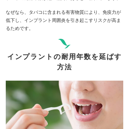
なぜなら、タバコに含まれる有害物質により、免疫力が
低下し、インプラント周囲炎を引き起こすリスクが高ま
るためです。
インプラントの耐用年数を延ばす
方法