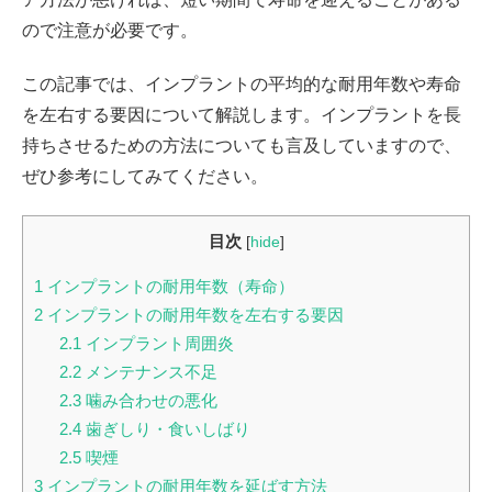
ので注意が必要です。
この記事では、インプラントの平均的な耐用年数や寿命
を左右する要因について解説します。インプラントを長
持ちさせるための方法についても言及していますので、
ぜひ参考にしてみてください。
目次
[
hide
]
1
インプラントの耐用年数（寿命）
2
インプラントの耐用年数を左右する要因
2.1
インプラント周囲炎
2.2
メンテナンス不足
2.3
噛み合わせの悪化
2.4
歯ぎしり・食いしばり
2.5
喫煙
3
インプラントの耐用年数を延ばす方法