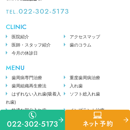
022-302-5173
TEL.
CLINIC
医院紹介
アクセスマップ
医師・スタッフ紹介
歯のコラム
今月の休診日
MENU
歯周病専門治療
重度歯周病治療
歯周組織再生療法
入れ歯
はずれない入れ歯(吸着入
ソフト総入れ歯
れ歯)
快適な部分入れ歯
インプラント治療
インプラント周囲炎
入れ歯・インプラント・
ブリッジの違い