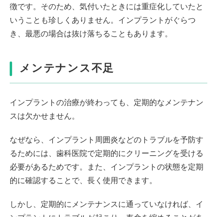
徴です。そのため、気付いたときには重症化していたと
いうことも珍しくありません。インプラントがぐらつ
き、最悪の場合は抜け落ちることもあります。
メンテナンス不足
インプラントの治療が終わっても、定期的なメンテナン
スは欠かせません。
なぜなら、インプラント周囲炎などのトラブルを予防す
るためには、歯科医院で定期的にクリーニングを受ける
必要があるためです。また、インプラントの状態を定期
的に確認することで、長く使用できます。
しかし、定期的にメンテナンスに通っていなければ、イ