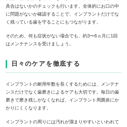
具合はないかのチェックも行います。全体的にお口の中
に問題がないか確認することで、インプラントだけでな
く残っている歯を守ることにもつながります。
そのため、何も症状がない場合でも、約3〜6ヵ月に1回
はメンテナンスを受けましょう。
日々のケアを徹底する
インプラントの耐用年数を長くするためには、メンテナ
ンスだけでなく歯磨きによるケアも大切です。毎日の歯
磨きで磨き残しがなくなれば、インプラント周囲炎にか
かりにくくなります。
インプラントの周りには汚れが溜まりやすいといわれて