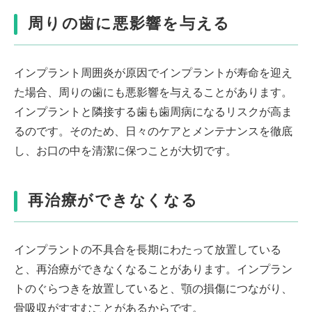
周りの歯に悪影響を与える
インプラント周囲炎が原因でインプラントが寿命を迎え
た場合、周りの歯にも悪影響を与えることがあります。
インプラントと隣接する歯も歯周病になるリスクが高ま
るのです。そのため、日々のケアとメンテナンスを徹底
し、お口の中を清潔に保つことが大切です。
再治療ができなくなる
インプラントの不具合を長期にわたって放置している
と、再治療ができなくなることがあります。インプラン
トのぐらつきを放置していると、顎の損傷につながり、
骨吸収がすすむことがあるからです。