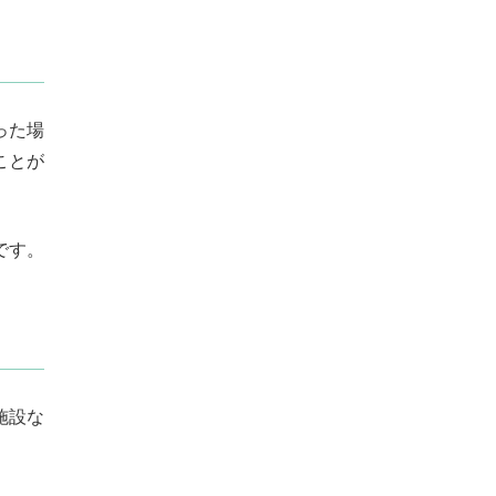
った場
ことが
です。
施設な