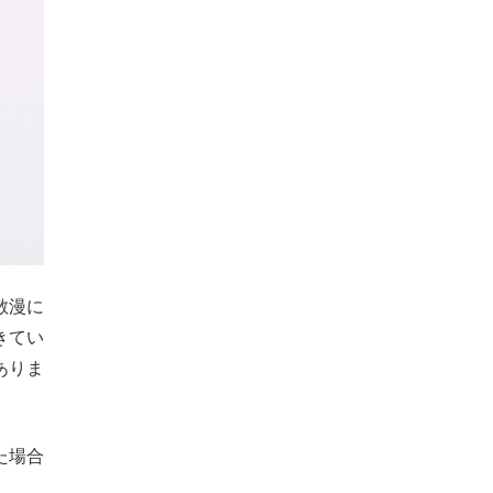
散漫に
きてい
ありま
た場合