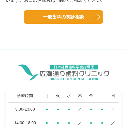
います。お口のお悩みは当院へご相談ください。
一般歯科の初診相談
診療時間
月
火
水
木
金
土
日
9:30-13:00
●
●
●
／
●
●
／
14:00-18:00
●
●
●
／
●
●
／